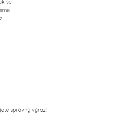
ak se
 jsme
ez
jete správný výraz!