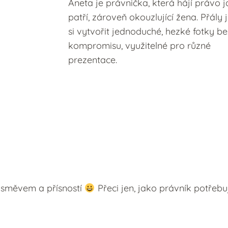
Aneta je právnička, která hájí právo j
patří, zároveň okouzlující žena. Přály
si vytvořit jednoduché, hezké fotky b
kompromisu, využitelné pro různé
prezentace.
 úsměvem a přísností
Přeci jen, jako právník potřebu