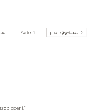
kedIn
Partneři
photo@yvica.cz
ezaplacení.“