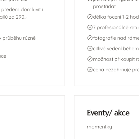
prostřídat
 předem domluvit i
ailů za 290,-
délka focení 1-2 hod
7 profesionálně ret
 v průběhu různě
fotografie nad ráme
citlivé vedení během
ace
možnost přikoupit r
cena nezahrnuje pr
Eventy/ akce
momentky