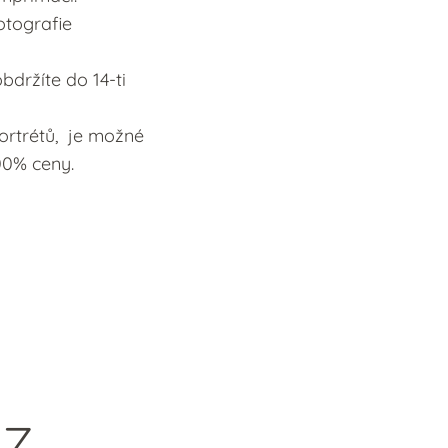
otografie
bdržíte do 14-ti
ortrétů, je možné
00% ceny.
z