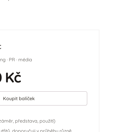
t
ing · PR · média
 Kč
Koupit balíček
záměr, představa, použití)
tfitů, doporučuji v průběhu různě