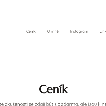
Ceník
O mně
Instagram
Lin
Ceník
té zkušenosti se zdají být sic zdarma, ale jsou k n