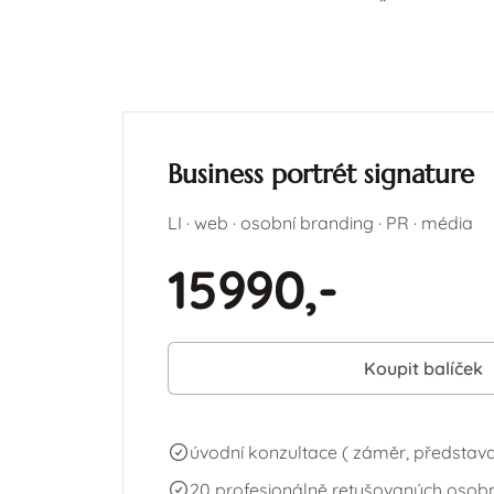
Business portrét signature
LI · web · osobní branding · PR · média
15990,-
Koupit balíček
úvodní konzultace ( záměr, představa,
20 profesionálně retušovaných osobn