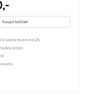
,-
Koupit balíček
ní/ jedno focení min.2h
 hodinu práce
eně
momentů