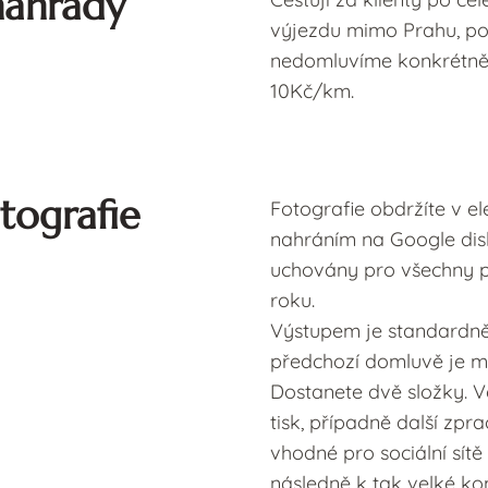
náhrady
výjezdu mimo Prahu, p
nedomluvíme konkrétně ji
10Kč/km.
tografie
Fotografie obdržíte v e
nahráním na Google dis
uchovány pro všechny p
roku.
Výstupem je standardně
předchozí domluvě je mo
Dostanete dvě složky. V
tisk, případně další zpr
vhodné pro sociální sít
následně k tak velké ko