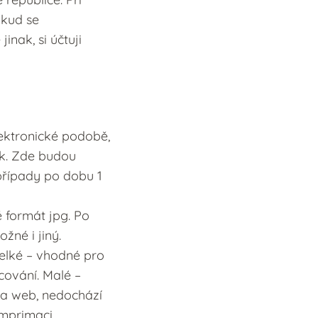
okud se
nak, si účtuji
lektronické podobě,
k. Zde budou
řípady po dobu 1
 formát jpg. Po
žné i jiný.
elké – vhodné pro
acování. Malé –
ě a web, nedochází
mprimaci.