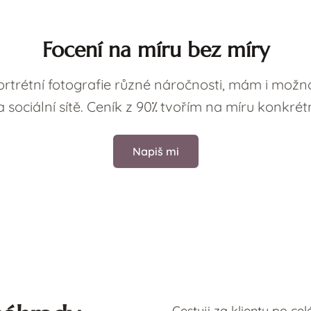
Focení na míru bez míry
rtrétní fotografie různé náročnosti, mám i možno
a sociální sítě. Ceník z 90⁒ tvořím na míru konkrétní
Napiš mi
Cestuji za klienty po celé