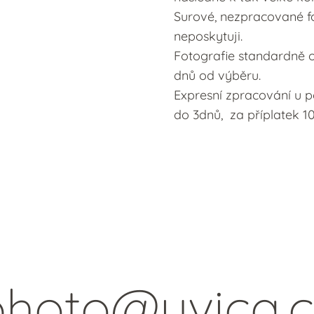
Surové, nezpracované f
neposkytuji.
Fotografie standardně o
dnů od výběru.
Expresní zpracování u p
do 3dnů, za příplatek 1
photo@yvica.c