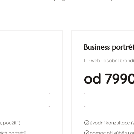
Business portré
LI · web · osobní brand
od 7990
 použití )
úvodní konzultace (
ích portrétů
pomoc při výběru ou