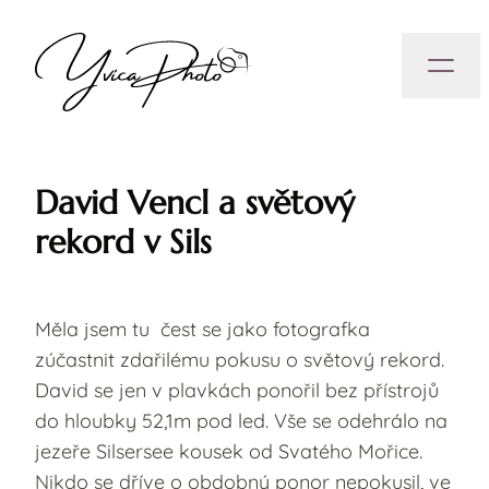
David Vencl a světový
rekord v Sils
Měla jsem tu čest se jako fotografka
zúčastnit zdařilému pokusu o světový rekord.
David se jen v plavkách ponořil bez přístrojů
do hloubky 52,1m pod led. Vše se odehrálo na
jezeře Silsersee kousek od Svatého Mořice.
Nikdo se dříve o obdobný ponor nepokusil, ve