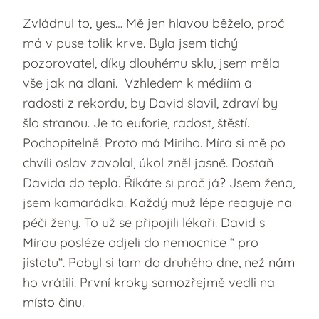
Zvládnul to, yes… Mě jen hlavou běželo, proč
má v puse tolik krve. Byla jsem tichý
pozorovatel, díky dlouhému sklu, jsem měla
vše jak na dlani. Vzhledem k médiím a
radosti z rekordu, by David slavil, zdraví by
šlo stranou. Je to euforie, radost, štěstí.
Pochopitelně. Proto má Miriho. Míra si mě po
chvíli oslav zavolal, úkol zněl jasně. Dostaň
Davida do tepla. Říkáte si proč já? Jsem žena,
jsem kamarádka. Každý muž lépe reaguje na
péči ženy. To už se připojili lékaři. David s
Mírou posléze odjeli do nemocnice “ pro
jistotu“. Pobyl si tam do druhého dne, než nám
ho vrátili. První kroky samozřejmě vedli na
místo činu.