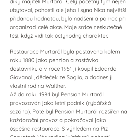
díky majiteli Murtaröl. Celý početný tým nejen
ubytoval, pohostil ale jeho i syna Nica největší
přidanou hodnotou, bylo nadšení a pomoc při
organizaci celé akce. Moje srdce neskutečně
těší, když vidí tak úctyhodný charakter.
Restaurace Murtaröl byla postavena kolem
roku 1880 jako penzion a zastávka
dostavníku a v roce 1951 ji koupil Edoardo
Giovanoli, dědeček ze Soglio, a dodnes ji
vlastní rodina Walther.
Až do roku 1984 byl Pension Murtaröl
provozován jako letní podnik (rybářská
sezóna). Poté byl Pension Murtaröl rozšířen na
každoroční provoz a pokračoval jako
úspěšná restaurace. S výhledem na Piz