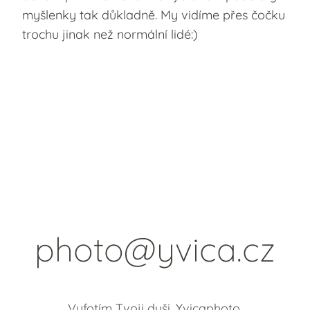
myšlenky tak důkladně. My vidíme přes čočku
trochu jinak než normální lidé:)
photo@yvica.cz
Vyfotím Tvoji duši. Yvicaphoto.