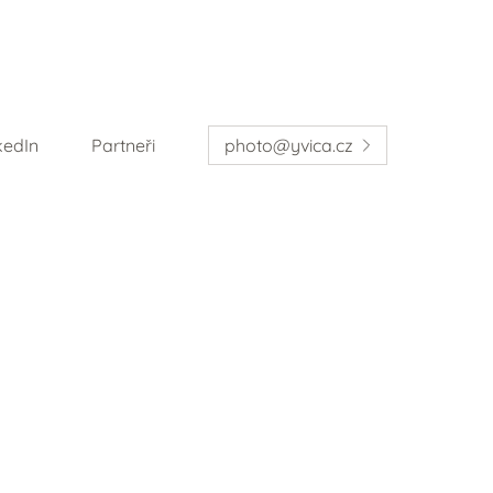
kedIn
Partneři
photo@yvica.cz