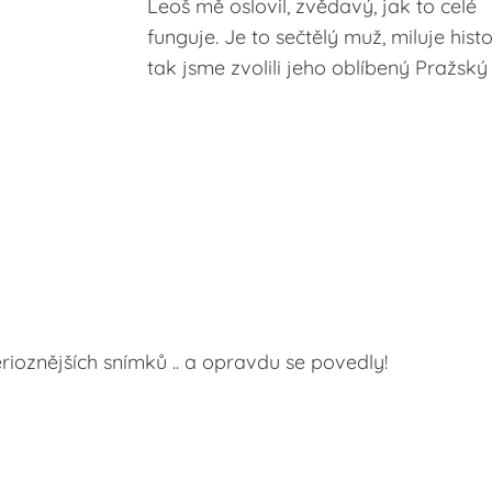
Leoš mě oslovil, zvědavý, jak to celé
funguje. Je to sečtělý muž, miluje histo
tak jsme zvolili jeho oblíbený Pražský
rioznějších snímků .. a opravdu se povedly!