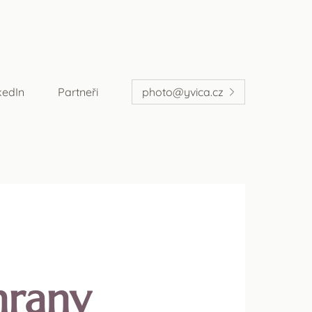
kedIn
Partneři
photo@yvica.cz
hrany