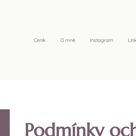
Ceník
O mně
Instagram
Lin
Podmínky oc